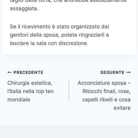
taglio della torta, che andrebbe assolutamente
assaggiata.
Se il ricevimento è stato organizzato dai
genitori della sposa, potete ringraziarli e
lasciare la sala con discrezione.
Navigazione
PRECEDENTE
SEGUENTE
Chirurgia estetica,
Acconciature sposa –
articoli
l’Italia nella top ten
Ritocchi finali, rose,
mondiale
capelli ribelli e cosa
evitare