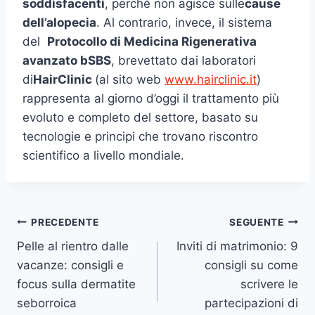
soddisfacenti
, perché non agisce sulle
cause
dell’alopecia
. Al contrario, invece, il sistema
del
Protocollo di Medicina Rigenerativa
avanzato bSBS
, brevettato dai laboratori
di
HairClinic
(al sito web
www.hairclinic.it
)
rappresenta al giorno d’oggi il trattamento più
evoluto e completo del settore, basato su
tecnologie e principi che trovano riscontro
scientifico a livello mondiale.
Navigazione
PRECEDENTE
SEGUENTE
Pelle al rientro dalle
Inviti di matrimonio: 9
articoli
vacanze: consigli e
consigli su come
focus sulla dermatite
scrivere le
seborroica
partecipazioni di