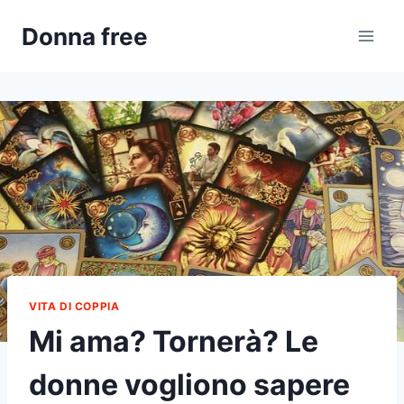
Salta
Donna free
al
contenuto
VITA DI COPPIA
Mi ama? Tornerà? Le
donne vogliono sapere