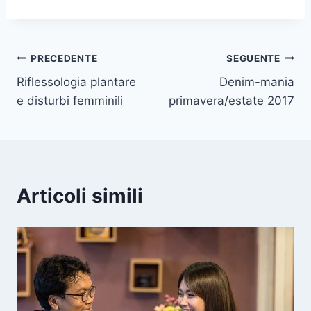
Navigazione
PRECEDENTE
SEGUENTE
Riflessologia plantare
Denim-mania
articoli
e disturbi femminili
primavera/estate 2017
Articoli simili