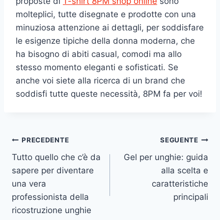
proposte di
T-shirt 8PM shop online
sono
molteplici, tutte disegnate e prodotte con una
minuziosa attenzione ai dettagli, per soddisfare
le esigenze tipiche della donna moderna, che
ha bisogno di abiti casual, comodi ma allo
stesso momento eleganti e sofisticati. Se
anche voi siete alla ricerca di un brand che
soddisfi tutte queste necessità, 8PM fa per voi!
Navigazione
PRECEDENTE
SEGUENTE
Tutto quello che c’è da
Gel per unghie: guida
articoli
sapere per diventare
alla scelta e
una vera
caratteristiche
professionista della
principali
ricostruzione unghie