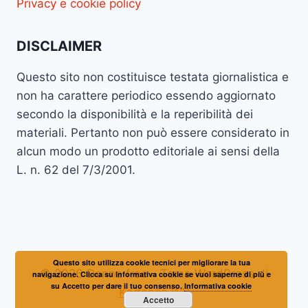
Privacy e cookie policy
DISCLAIMER
Questo sito non costituisce testata giornalistica e
non ha carattere periodico essendo aggiornato
secondo la disponibilità e la reperibilità dei
materiali. Pertanto non può essere considerato in
alcun modo un prodotto editoriale ai sensi della
L. n. 62 del 7/3/2001.
Questo sito utilizza cookie tecnici per migliorare la tua
© 2026 Donna free - Tema WordPress di
navigazione. Clicca su Informativa cookie se vuoi saperne di più e
su Accetto per dare il tuo consenso.
Informativa cookie
Kadence WP
Accetto