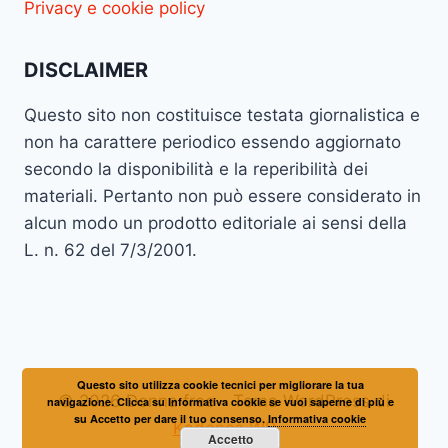
Privacy e cookie policy
DISCLAIMER
Questo sito non costituisce testata giornalistica e
non ha carattere periodico essendo aggiornato
secondo la disponibilità e la reperibilità dei
materiali. Pertanto non può essere considerato in
alcun modo un prodotto editoriale ai sensi della
L. n. 62 del 7/3/2001.
Questo sito utilizza cookie tecnici per migliorare la tua
© 2026 Donna free - Tema WordPress di
navigazione. Clicca su Informativa cookie se vuoi saperne di più e
su Accetto per dare il tuo consenso.
Informativa cookie
Kadence WP
Accetto