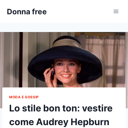
Salta
Donna free
al
contenuto
MODA E GOSSIP
Lo stile bon ton: vestire
come Audrey Hepburn